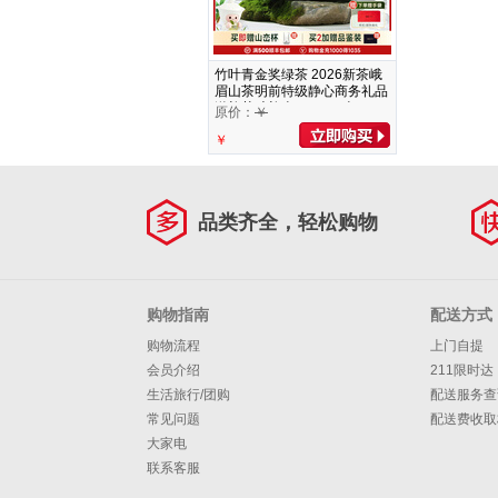
竹叶青金奖绿茶 2026新茶峨
眉山茶明前特级静心商务礼品
送礼茶叶礼盒 120g*1盒
原价：
￥
￥
品类齐全，轻松购物
购物指南
配送方式
购物流程
上门自提
会员介绍
211限时达
生活旅行/团购
配送服务查
常见问题
配送费收取
大家电
联系客服