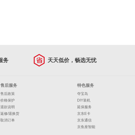
服务
天天低价，畅选无忧
售后服务
特色服务
售后政策
夺宝岛
价格保护
DIY装机
退款说明
延保服务
返修/退换货
京东E卡
取消订单
京东通信
京鱼座智能