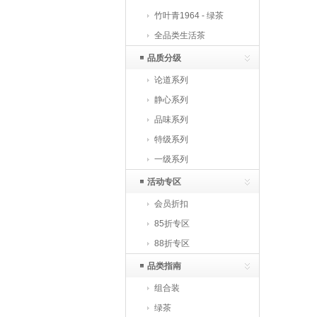
竹叶青1964 - 绿茶
全品类生活茶
品质分级
论道系列
静心系列
品味系列
特级系列
一级系列
活动专区
会员折扣
85折专区
88折专区
品类指南
组合装
绿茶