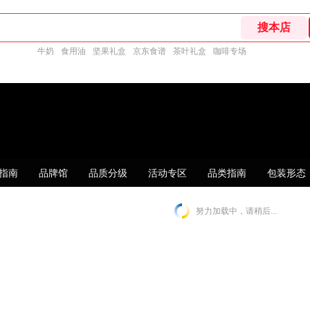
牛奶
食用油
坚果礼盒
京东食谱
茶叶礼盒
咖啡专场
指南
品牌馆
品质分级
活动专区
品类指南
包装形态
努力加载中，请稍后...