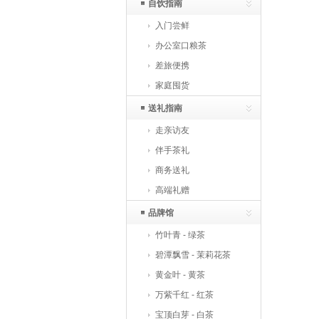
自饮指南
入门尝鲜
办公室口粮茶
差旅便携
家庭囤货
送礼指南
走亲访友
伴手茶礼
商务送礼
高端礼赠
品牌馆
竹叶青 - 绿茶
碧潭飘雪 - 茉莉花茶
黄金叶 - 黄茶
万紫千红 - 红茶
宝顶白芽 - 白茶