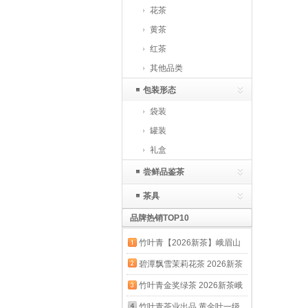
花茶
黄茶
红茶
其他品类
包装形态
袋装
罐装
礼盒
尝鲜品鉴茶
茶具
品牌热销TOP10
竹叶青【2026新茶】峨眉山
明前绿茶特级品味心意茶礼茶
碧潭飘雪茉莉花茶 2026新茶
叶礼盒 尝鲜装 18.6g*1盒
峨眉山茶一级自饮袋装口粮茶
竹叶青金奖绿茶 2026新茶峨
叶自己喝100g
眉山茶明前特级品味袋装自饮
竹叶青茶业出品 黄金叶一级