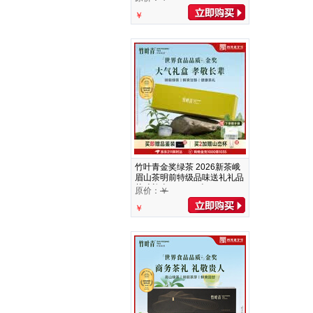
￥
竹叶青金奖绿茶 2026新茶峨
眉山茶明前特级品味送礼礼品
茶叶礼盒 120g*1盒
原价：
￥
￥